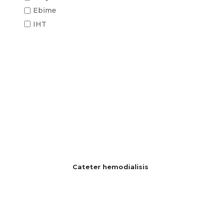
Ebime
IHT
Cateter hemodialisis