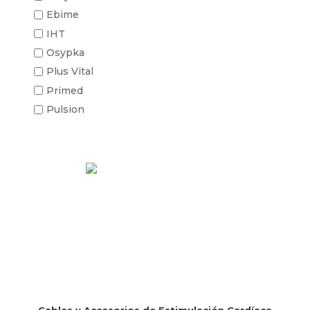
Ebime
IHT
Osypka
Plus Vital
Primed
Pulsion
Cables y Accesorios de Estimulación Cardíaca